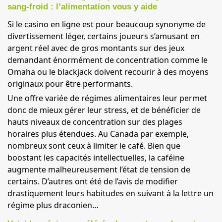
sang-froid : l’alimentation vous y aide
Si le casino en ligne est pour beaucoup synonyme de
divertissement léger, certains joueurs s’amusant en
argent réel avec de gros montants sur des jeux
demandant énormément de concentration comme le
Omaha ou le blackjack doivent recourir à des moyens
originaux pour être performants.
Une offre variée de régimes alimentaires leur permet
donc de mieux gérer leur stress, et de bénéficier de
hauts niveaux de concentration sur des plages
horaires plus étendues. Au Canada par exemple,
nombreux sont ceux à limiter le café. Bien que
boostant les capacités intellectuelles, la caféine
augmente malheureusement l’état de tension de
certains. D’autres ont été de l’avis de modifier
drastiquement leurs habitudes en suivant à la lettre un
régime plus draconien…